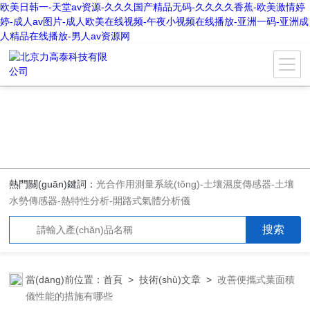
欧美日韩一-天堂av资源-久久久国产精品无码-久久久久香蕉-欧美激情婷
婷-成人av图片-成人欧美在线视频-午夜小视频在线播放-亚洲一码-亚洲成
人精品在线播放-男人av资源网
熱門關(guān)鍵詞：
光合作用測量系統(tǒng)
-
土壤濕度傳感器
-
土壤
水勢傳感器
-
熱特性分析
-
開路式氣體分析儀
當(dāng)前位置：
首頁
>
技術(shù)文章
>
改善便攜式葉面積
儀性能的措施有哪些