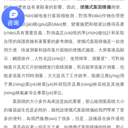
經(jīng)濟效益有著顯著的影響。因此，
便攜式葉面積儀
簡便、
快速與準(zhǔn)確地進行葉面積檢測，對指導(dǎo)作物合理密
植、群體結(jié)構(gòu)調(diào)整、變量施肥和噴灌以獲得高產
(chǎn)具有重要意義，對病蟲災(zāi)情的準(zhǔn)確估計和采取
合理的保護措施有著重要的參考價值。便攜式葉面積儀是一款使
用方便、快速測量和儲存葉片面積的便攜式儀器。大屏幕液晶顯
示，觸摸操作，人性化設(shè)計、使用簡單、測量度*，可對植
物葉片及其它片狀物體進行面積測量，而且能單張葉片測量，也
能多張葉片同時測量，大大提高了工作效率。能廣泛應(yīng)用
于農(nóng)業(yè)林業(yè)科研院所及農(nóng)林高校及其他農
(nóng)林氣象等企事業(yè)單位。
葉面積的大小多作為來說是如此重要，那么檢測葉面積大小
的儀器誕生也是必然的，雖然說便攜式葉面積儀給我們帶來了更
多的便利，為我們服務(wù)了很多，但是，該儀器在操作過程
中，還是存在著一些不足之處，如便攜式葉面積儀的性能，那么