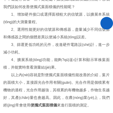
我們該如何改善便攜式葉面積儀的性能呢？
1、增加硬件接口或選擇面積較大的信號源，以擴展本系統
(tǒng)的大測量量程。
2、選用性能更好的信號源和傳感器，盡量減少不同信號源
和傳感器之間的個體差異以便減小系統(tǒng)誤差。
3、篩選更低功耗的元件，改進硬件電路設(shè)計，進一步
減小功耗。
4、擴展系統(tǒng)功能，能夠?qū)崟r計算和顯示單株葉面
積，并能實時查看測量結(jié)果。
以上內(nèi)容就是對便攜式葉面積儀性能改善的介紹，葉片
的面積大小，直接跟光合作用有關(guān)。光合作用是個積累有
機物的過程，光合作用越強，其積累的有機物越多，作物生長越
好，其產(chǎn)量也會越高。因此，在農(nóng)業(yè)上，我們
經(jīng)常會使用
便攜式葉面積儀
來進行面積的測定。