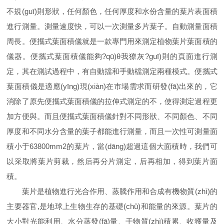
不規(guī)則形狀，任何顏色，任何厚度和水份含量的葉片表面積
進行測量。測量速度快，可以一次測量多片葉子。自動測量面積
周長。便攜式葉面積儀就是一款專門用來測定植物葉片葉面積的
儀器。便攜式葉面積儀能夠?qū)θ我獠灰?guī)則的頁面進行測
定，其在測試過程中，有自動擋和手動檔測定兩種模式。便攜式
葉面積儀是適應(yīng)現(xiàn)在市場需求而研發(fā)出來的，它
消除了原先便攜式葉面積儀的拉伸式測定的不，使得測定過程更
加方便與。而且便攜式葉面積儀針對不同形狀、不同顏色、不同
厚度和不同水分含量的葉子都能進行測量，而且一次性可測量面
積小于63800mm2的葉片，當(dāng)超過這個大面積時，我們可
以采取將葉片剪裁，然后再分片測定，后再相加，得到葉片面
積。
葉片是植物進行光合作用、蒸騰作用和合成有機物質(zhì)的
主要器官,是地球上生物生存的基礎(chǔ)和能量的來源。葉片的
大小對光能利用、水分蒸發(fā)量、干物質(zhì)積累、收獲量及