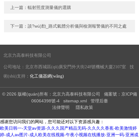
上一篇：
輻射照度測量儀的選購
下一篇：
談?wù)勯_路式氣體分析儀與檢測報警儀的不同之處
北京力高泰科技有限公司
公司地址：北京市西城區(qū)廣安門外大街248號機械大廈2107室 技
術(shù)支持：
化工儀器網(wǎng)
© 2026 版權(quán)所有：北京力高泰科技有限公司
備案號：京ICP備
06064398號-4
sitemap.xml
管理后臺
法律聲明
隱私政策
感谢您访问我们的网站，您可能还对以下资源感兴趣：
欧美日韩一-天堂av资源-久久久国产精品无码-久久久久香蕉-欧美激情婷
婷-成人av图片-成人欧美在线视频-午夜小视频在线播放-亚洲一码-亚洲成