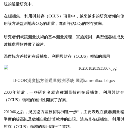
統的通量研究中。
在碳捕集、利用與封存（CCUS）項目中，越來越多的研究者傾向使
用該方法監測地表CO
的泄露，進而評估CO
的封存效率。
2
2
研究者們就該測量技術的基本測量原理、實施原則、典型儀器組成及
數據處理軟件做了綜述。
渦度協方差技術在碳捕集、利用與封存（CCUS）領域的應用
LI-COR渦度協方差通量觀測系統 圖源/ameriflux.lbl.gov
2000年前后，一些研究者就這種測量技術在碳捕集、利用與封存
（CCUS）領域的適用性開展了探索。
2010年之后，渦度協方差技術得到進一步*，主要表現在儀器測量精
準度的提高以及數據自動計算軟件的出現。這為其在碳捕集、利用與
封存（CCUS）領域的應用鋪平了道路。