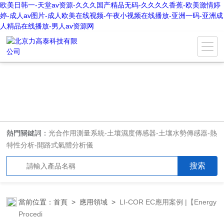
欧美日韩一-天堂av资源-久久久国产精品无码-久久久久香蕉-欧美激情婷
婷-成人av图片-成人欧美在线视频-午夜小视频在线播放-亚洲一码-亚洲成
人精品在线播放-男人av资源网
熱門關鍵詞：
光合作用測量系統
-
土壤濕度傳感器
-
土壤水勢傳感器
-
熱
特性分析
-
開路式氣體分析儀
當前位置：
首頁
>
應用領域
>
LI-COR EC應用案例 |【Energy
Procedi