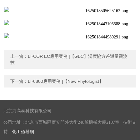
上一篇：
LI-COR EC應用案例 |【GBC】渦度協方差通量觀測
技
下一篇：
LI-6800應用案例 |【New Phytologist】
北京力高泰科技有限公司
公司地址：北京市西城區廣安門外大街248號機械大廈2107室 技術支
持：
化工儀器網